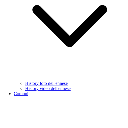
History foto dell'ennese
History video dell'ennese
Comuni