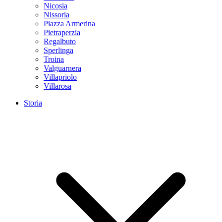
Nicosia
Nissoria
Piazza Armerina
Pietraperzia
Regalbuto
Sperlinga
Troina
Valguarnera
Villapriolo
Villarosa
Storia