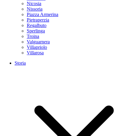
Nicosia
Nissoria
Piazza Armerina
Pietraperzia
Regalbuto
Sperlinga
Troina
Valguarnera
Villapriolo
Villarosa
Storia