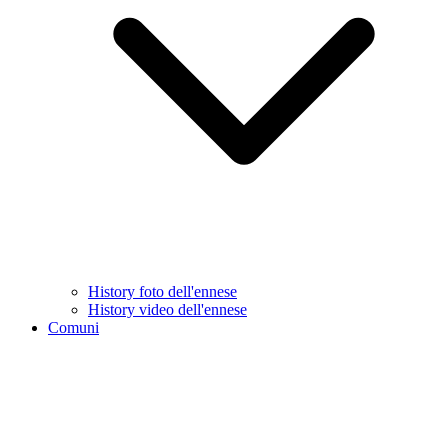
History foto dell'ennese
History video dell'ennese
Comuni