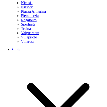
Nicosia
Nissoria
Piazza Armerina
Pietraperzia
Regalbuto
Sperlinga
Troina
Valguarnera
Villapriolo
Villarosa
Storia