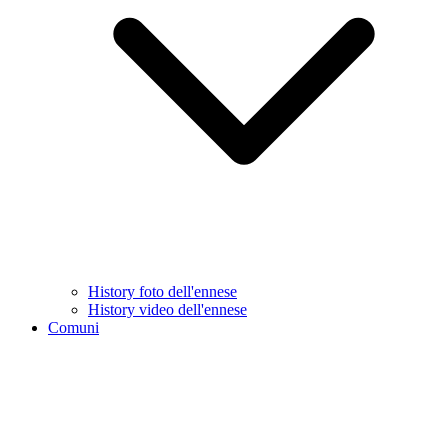
History foto dell'ennese
History video dell'ennese
Comuni