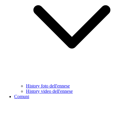
History foto dell'ennese
History video dell'ennese
Comuni