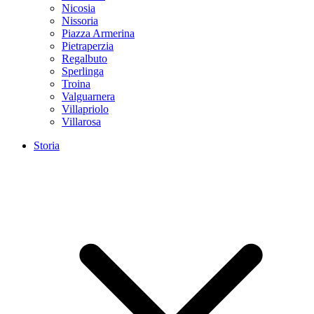
Nicosia
Nissoria
Piazza Armerina
Pietraperzia
Regalbuto
Sperlinga
Troina
Valguarnera
Villapriolo
Villarosa
Storia