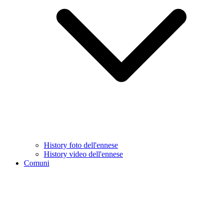
History foto dell'ennese
History video dell'ennese
Comuni