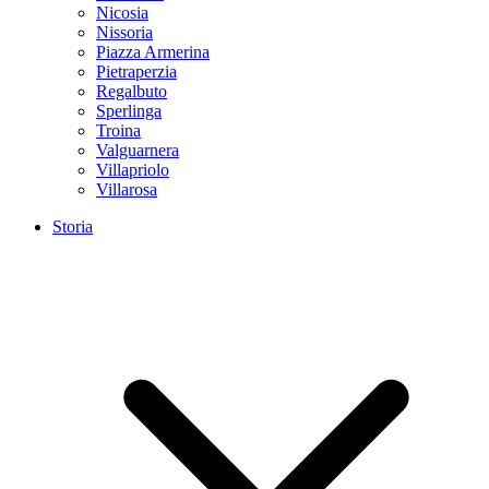
Nicosia
Nissoria
Piazza Armerina
Pietraperzia
Regalbuto
Sperlinga
Troina
Valguarnera
Villapriolo
Villarosa
Storia