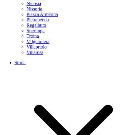
Nicosia
Nissoria
Piazza Armerina
Pietraperzia
Regalbuto
Sperlinga
Troina
Valguarnera
Villapriolo
Villarosa
Storia