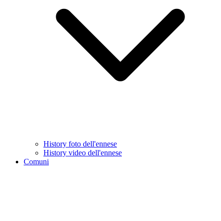
History foto dell'ennese
History video dell'ennese
Comuni