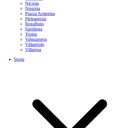
Nicosia
Nissoria
Piazza Armerina
Pietraperzia
Regalbuto
Sperlinga
Troina
Valguarnera
Villapriolo
Villarosa
Storia