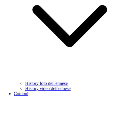
History foto dell'ennese
History video dell'ennese
Comuni