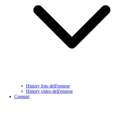
History foto dell'ennese
History video dell'ennese
Comuni