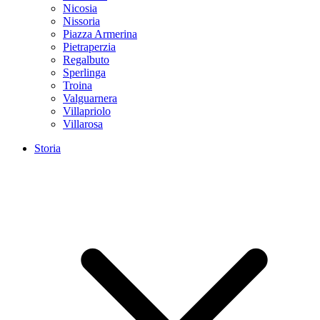
Nicosia
Nissoria
Piazza Armerina
Pietraperzia
Regalbuto
Sperlinga
Troina
Valguarnera
Villapriolo
Villarosa
Storia