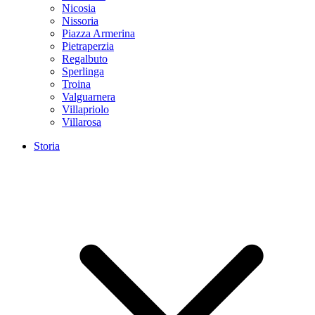
Nicosia
Nissoria
Piazza Armerina
Pietraperzia
Regalbuto
Sperlinga
Troina
Valguarnera
Villapriolo
Villarosa
Storia