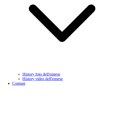
History foto dell'ennese
History video dell'ennese
Comuni